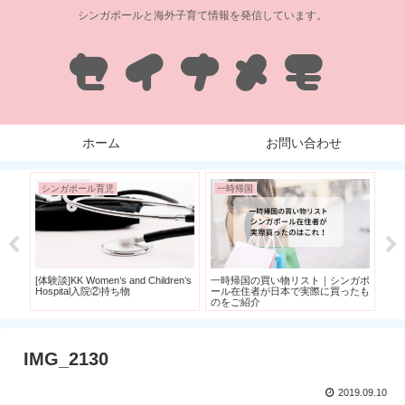
シンガポールと海外子育て情報を発信しています。
ホーム
お問い合わせ
シンガポール育児
一時帰国
グ
つ？
[体験談]KK Women’s and Children’s
一時帰国の買い物リスト｜シンガポ
[PA
Hospital入院②持ち物
ール在住者が日本で実際に買ったも
CE
のをご紹介
ホ
IMG_2130
2019.09.10