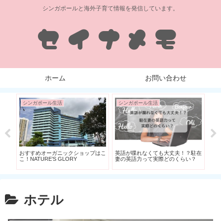
シンガポールと海外子育て情報を発信しています。
ホーム
お問い合わせ
シンガポール生活
シンガポール生活
シ
おすすめオーガニックショップはこ
英語が喋れなくても大丈夫！？駐在
シ
こ！NATURE’S GLORY
妻の英語力って実際どのくらい？
オ
プレ
ホテル