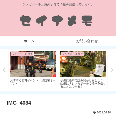
シンガポールと海外子育て情報を発信しています。
ホーム
お問い合わせ
シンガポール育児
シンガポール育児
シ
しも
おすすめ無料イベント！消防署オー
子供に絵本の読み聞かせをしよう♪
[子
ウン
プンハウス
効果は？シンガポールで絵本を借り
ることはできる？
IMG_4084
2021.06.10