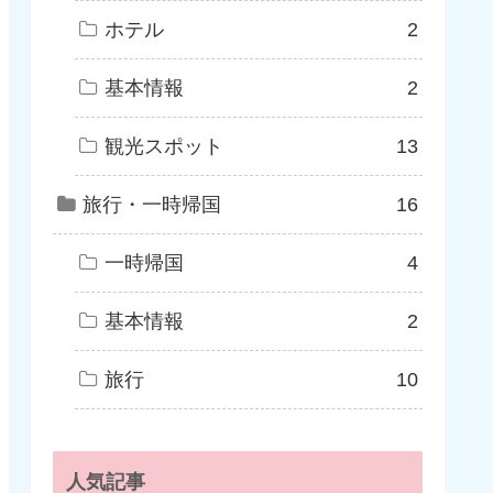
ホテル
2
基本情報
2
観光スポット
13
旅行・一時帰国
16
一時帰国
4
基本情報
2
旅行
10
人気記事