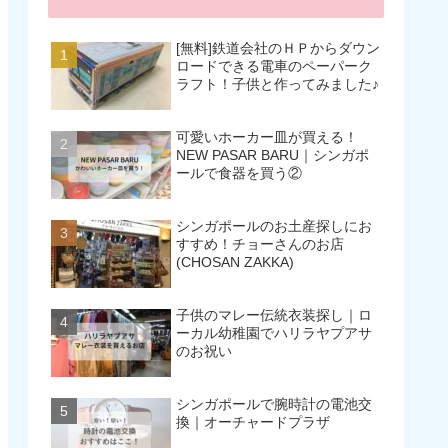
[無料]鉄道会社のＨＰからダウン
ロードできる電車のペーパーク
ラフト！子供と作ってみました♪
可愛いホーカー皿が買える！
NEW PASAR BARU｜シンガポ
ールで食器を買う②
シンガポールのお土産探しにお
すすめ！チョーさんのお店
(CHOSAN ZAKKA)
子供のマレー伝統衣装探し｜ロ
ーカル幼稚園でハリラヤプアサ
のお祝い
シンガポールで腕時計の電池交
換｜オーチャードプラザ