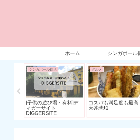
ホーム
シンガポール
シンガポール育児
グルメ
大丈夫！
[子供の遊び場・有料]デ
コスパも満足度も最高
の病院に
ィガーサイト
天丼琥珀
って行く
DIGGERSITE