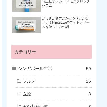
花王ビオレガード モスブロック
セラム
がっさがさのかかとを何とかし
たい！Himalayaのフットクリー
ムを使ってみた話
カテゴリー
シンガポール生活
59
グルメ
15
医療
3
海外赴任帯同
3