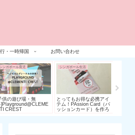
行・一時帰国
お問い合わせ
シンガポール育児
シンガポール生活
グルメ
子連れ
グラ付
ェbaker 
Collect
[子供の遊び場・無
とってもお得な必携アイ
]Playground@CLEME
テム！PAssion Card（パ
TI CREST
ッションカード）を作ろ
う♪