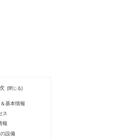
次
ス＆基本情報
セス
情報
ラの設備