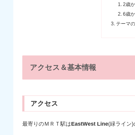
2歳
6歳
テーマ
アクセス＆基本情報
アクセス
最寄りのＭＲＴ駅は
EastWest Line
(緑ライン)