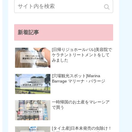
新着記事
[日帰りジョホールバル]美容院で
ケラチントリートメントをして
みました
[穴場観光スポット]Marina
Barrage マリーナ・バラージ
一時帰国のお土産をマレーシア
で買う
[タイ土産]日本未発売の虫除け！