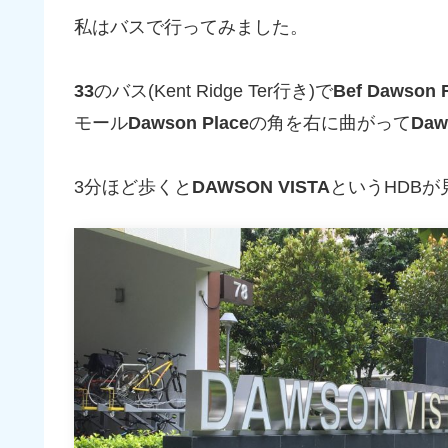
私はバスで行ってみました。
33
のバス(Kent Ridge Ter行き)で
Bef Dawson 
モール
Dawson Place
の角を右に曲がって
Daw
3分ほど歩くと
DAWSON VISTA
というHDBが