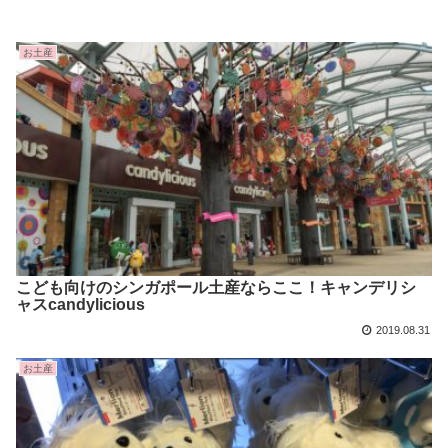
お土産
こども向けのシンガポール土産ならここ！キャンデリシ
ャスcandylicious
2019.08.31
お土産