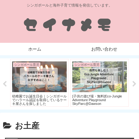
シンガポールと海外子育て情報を発信しています。
ホーム
お問い合わせ
シンガポール育児
シンガポール育児
シ
R
幼稚園でお誕生日会｜シンガポール
[子供の遊び場・無料]Eco-Jungle
[ト
ゃれ
でハラール認証を取得しているケー
Adventure Playground
た
キ屋さんを探しました
SkyParc@Dawson
い
れ♪
お土産