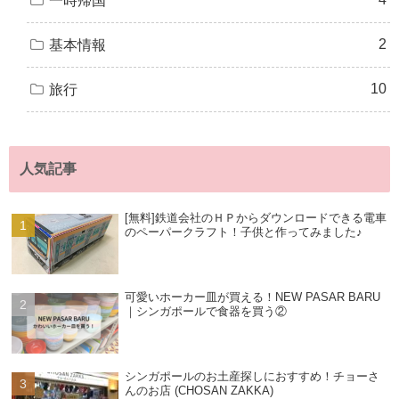
一時帰国
2
基本情報
10
旅行
人気記事
[無料]鉄道会社のＨＰからダウンロードできる電車
のペーパークラフト！子供と作ってみました♪
可愛いホーカー皿が買える！NEW PASAR BARU
｜シンガポールで食器を買う②
シンガポールのお土産探しにおすすめ！チョーさ
んのお店 (CHOSAN ZAKKA)