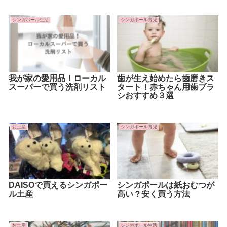
シンガポール生活
シンガポール育児
我が家の愛用品！ローカル
歯が生え始めたら歯磨きス
スーパーで買う洗剤リスト
タート！赤ちゃん用歯ブラ
シおすすめ３選
お土産
シンガポール育児
DAISOで買えるシンガポー
シンガポールは紙おむつが
ル土産
高い？安く買う方法
お土産
シンガポール生活