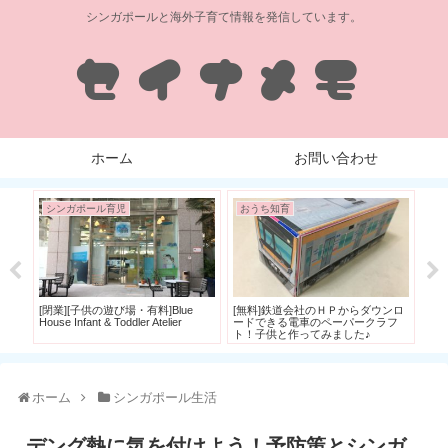
シンガポールと海外子育て情報を発信しています。
ホーム
お問い合わせ
シンガポール育児
おうち知育
シ
シ
な
[閉業][子供の遊び場・有料]Blue
[無料]鉄道会社のＨＰからダウンロ
s ジ
House Infant & Toddler Atelier
ードできる電車のペーパークラフ
ト！子供と作ってみました♪
ホーム
シンガポール生活
デング熱に気を付けよう！予防策とシンガ