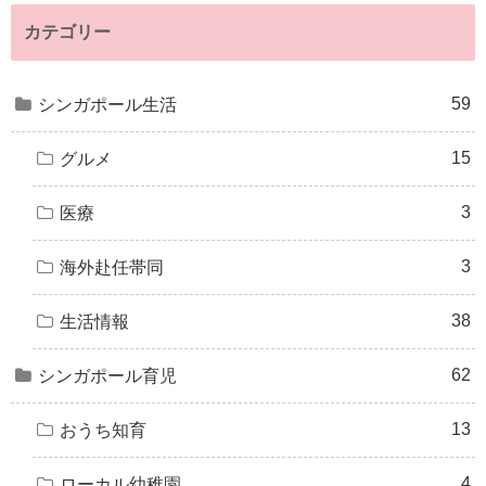
カテゴリー
59
シンガポール生活
15
グルメ
3
医療
3
海外赴任帯同
38
生活情報
62
シンガポール育児
13
おうち知育
4
ローカル幼稚園