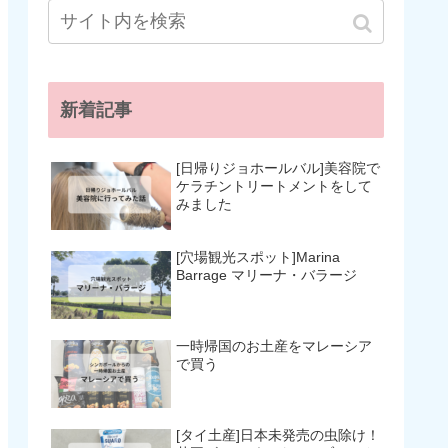
新着記事
[日帰りジョホールバル]美容院で
ケラチントリートメントをして
みました
[穴場観光スポット]Marina
Barrage マリーナ・バラージ
一時帰国のお土産をマレーシア
で買う
[タイ土産]日本未発売の虫除け！