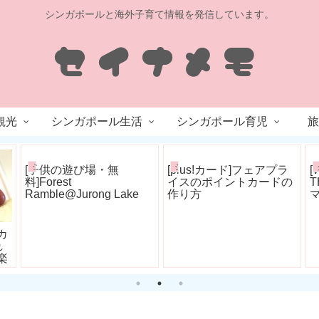
シンガポールと海外子育て情報を発信しています。
観光
シンガポール生活
シンガポール育児
旅
シンガポール育児
シンガポール生活
カ
[子供の遊び場・無
[plus!カード]フェアプラ
[
れ
料]Forest
イスのポイントカードの
T
楽
Ramble@Jurong Lake
作り方
Gardens ジュロンレイク
ガーデンズ