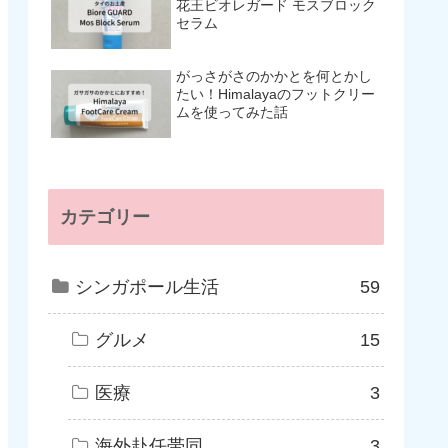
花王ビオレガード モスブロック
セラム
がっさがさのかかとを何とかし
たい！Himalayaのフットクリー
ムを使ってみた話
カテゴリー
シンガポール生活
59
グルメ
15
医療
3
海外赴任帯同
3