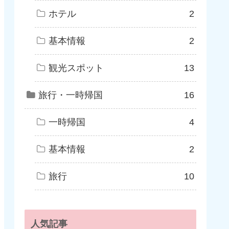
ホテル
2
基本情報
2
観光スポット
13
旅行・一時帰国
16
一時帰国
4
基本情報
2
旅行
10
人気記事