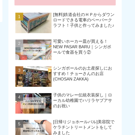
[無料]鉄道会社のＨＰからダウン
ロードできる電車のペーパーク
ラフト！子供と作ってみました♪
可愛いホーカー皿が買える！
NEW PASAR BARU｜シンガポ
ールで食器を買う②
シンガポールのお土産探しにお
すすめ！チョーさんのお店
(CHOSAN ZAKKA)
子供のマレー伝統衣装探し｜ロ
ーカル幼稚園でハリラヤプアサ
のお祝い
[日帰りジョホールバル]美容院で
ケラチントリートメントをして
みました