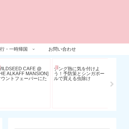
行・一時帰国
お問い合わせ
グルメ
シンガポール生活
旅行
[日帰り
美容院
トメン
WILDSEED CAFE @
デング熱に気を付けよ
HE ALKAFF MANSION]
う！予防策とシンガポー
マウントフェーバーにた
ルで買える虫除け
たずむ邸宅カフェでラン
チ