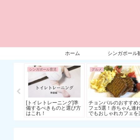
ホーム
シンガポール
シンガポール育児
グルメ
朝食の定
[トイレトレーニング]準
チョンバルのおすすめ
トとは？
備するべきものと選び方
フェ5選！赤ちゃん連
はこれ！
でもおしゃれカフェを
しむ♪