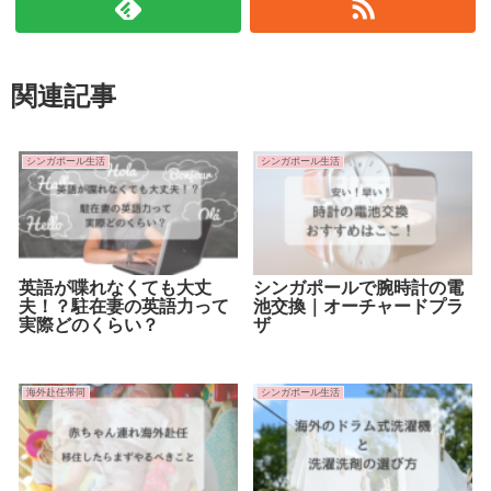
関連記事
シンガポール生活
シンガポール生活
英語が喋れなくても大丈
シンガポールで腕時計の電
夫！？駐在妻の英語力って
池交換｜オーチャードプラ
実際どのくらい？
ザ
海外赴任帯同
シンガポール生活