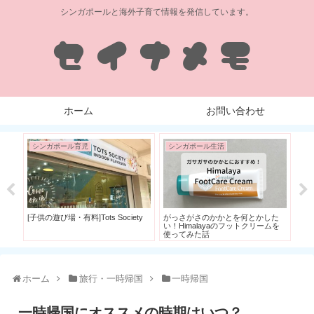
シンガポールと海外子育て情報を発信しています。
ホーム
お問い合わせ
シンガポール育児
シンガポール生活
シ
シ
ち
[子供の遊び場・有料]Tots Society
がっさがさのかかとを何とかした
い！Himalayaのフットクリームを
使ってみた話
ホーム
旅行・一時帰国
一時帰国
一時帰国にオススメの時期はいつ？