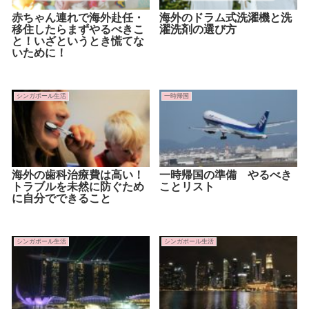
赤ちゃん連れで海外赴任・
海外のドラム式洗濯機と洗
移住したらまずやるべきこ
濯洗剤の選び方
と！いざというとき慌てな
いために！
シンガポール生活
一時帰国
海外の歯科治療費は高い！
一時帰国の準備 やるべき
トラブルを未然に防ぐため
ことリスト
に自分でできること
シンガポール生活
シンガポール生活