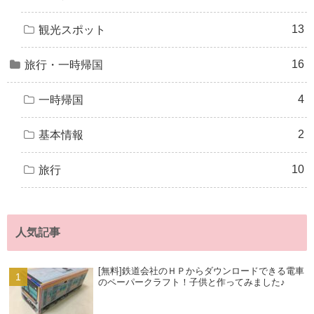
13
観光スポット
16
旅行・一時帰国
4
一時帰国
2
基本情報
10
旅行
人気記事
[無料]鉄道会社のＨＰからダウンロードできる電車
のペーパークラフト！子供と作ってみました♪