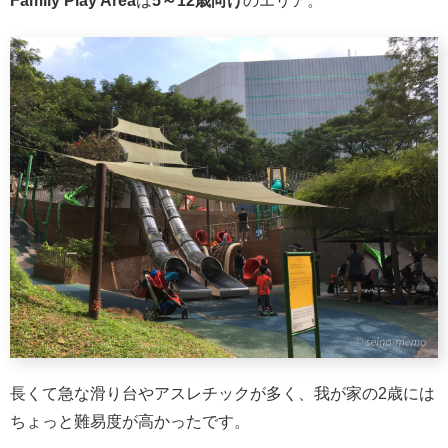
Family Play Area
は
5～12歳向け
のエリア。
長くて急な滑り台やアスレチックが多く、我が家の2歳には
ちょっと難易度が高かったです。