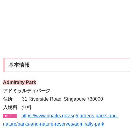
基本情報
Admiralty Park
アドミラルティパーク
住所
31 Riverside Road, Singapore 730000
入場料
無料
https://www.nparks.gov.sg/gardens-parks-and-
サイト
nature/parks-and-nature-reserves/admiralty-park