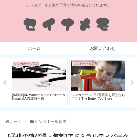
シンガポールと海外子育て情報を発信しています。
ホーム
お問い合わせ
シンガポール育児
シンガポール育児
シ
AND
[体験談]KK Women’s and Children’s
シンガポールで知育玩具を買うなら
[断
Hospital入院②持ち物
ここ！The Better Toy Store
ル
た
ホーム
シンガポール育児
[子供の遊び場・無料]アドミラルティパーク