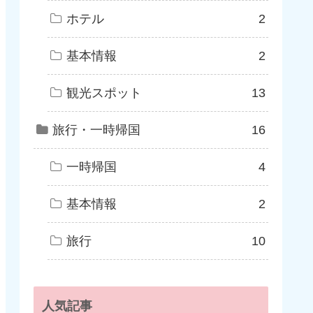
ホテル
2
基本情報
2
観光スポット
13
旅行・一時帰国
16
一時帰国
4
基本情報
2
旅行
10
人気記事