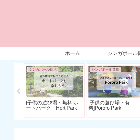
ホーム
シンガポール
シンガポール育児
シンガポール育児
・無
[子供の遊び場・無料]ホ
[子供の遊び場・有
@CHINAT
ートパーク Hort Park
料]Pororo Park
EXチャイ
レックス