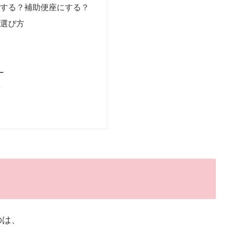
する？補助便座にする？
選び方
ー
備
のは、