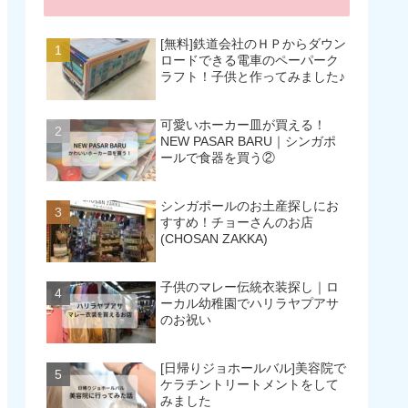
[無料]鉄道会社のＨＰからダウン
ロードできる電車のペーパーク
ラフト！子供と作ってみました♪
可愛いホーカー皿が買える！
NEW PASAR BARU｜シンガポ
ールで食器を買う②
シンガポールのお土産探しにお
すすめ！チョーさんのお店
(CHOSAN ZAKKA)
子供のマレー伝統衣装探し｜ロ
ーカル幼稚園でハリラヤプアサ
のお祝い
[日帰りジョホールバル]美容院で
ケラチントリートメントをして
みました