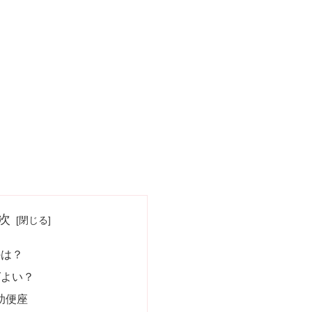
次
のは？
ばよい？
助便座