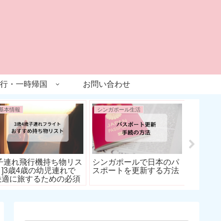
行・一時帰国
お問い合わせ
基本情報
シンガポール生活
グルメ
在住日
ジョン
すすめ
[子連れ飛行機持ち物リス
シンガポールで日本のパ
ト]3歳4歳の幼児連れで
スポートを更新する方法
快適に旅するための必須
アイテムはこれ！