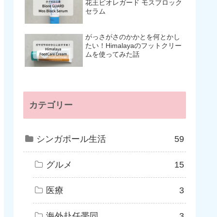
花王ビオレガード モスブロック
セラム
がっさがさのかかとを何とかし
たい！Himalayaのフットクリー
ムを使ってみた話
カテゴリー
シンガポール生活
59
グルメ
15
医療
3
海外赴任帯同
3