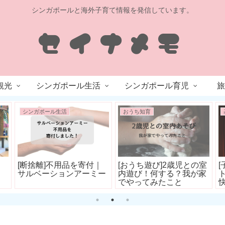
シンガポールと海外子育て情報を発信しています。
観光
シンガポール生活
シンガポール育児
旅
シンガポール生活
おうち知育
[断捨離]不用品を寄付｜
[おうち遊び]2歳児との室
サルベーションアーミー
内遊び！何する？我が家
でやってみたこと