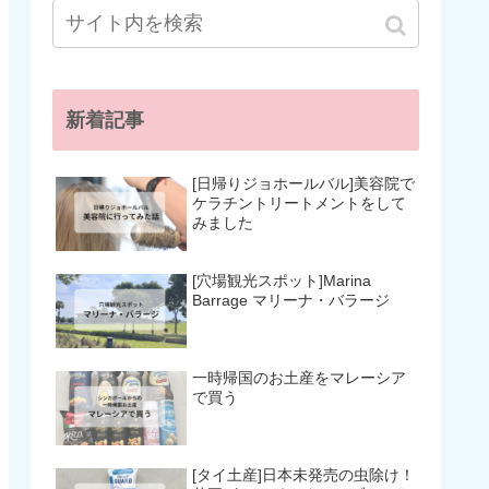
新着記事
[日帰りジョホールバル]美容院で
ケラチントリートメントをして
みました
[穴場観光スポット]Marina
Barrage マリーナ・バラージ
一時帰国のお土産をマレーシア
で買う
[タイ土産]日本未発売の虫除け！