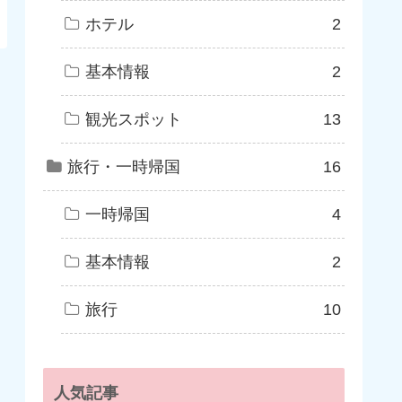
ホテル
2
基本情報
2
観光スポット
13
旅行・一時帰国
16
一時帰国
4
基本情報
2
旅行
10
人気記事