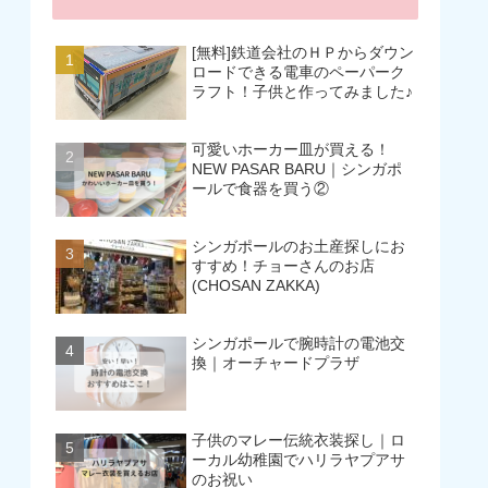
[無料]鉄道会社のＨＰからダウン
ロードできる電車のペーパーク
ラフト！子供と作ってみました♪
可愛いホーカー皿が買える！
NEW PASAR BARU｜シンガポ
ールで食器を買う②
シンガポールのお土産探しにお
すすめ！チョーさんのお店
(CHOSAN ZAKKA)
シンガポールで腕時計の電池交
換｜オーチャードプラザ
子供のマレー伝統衣装探し｜ロ
ーカル幼稚園でハリラヤプアサ
のお祝い