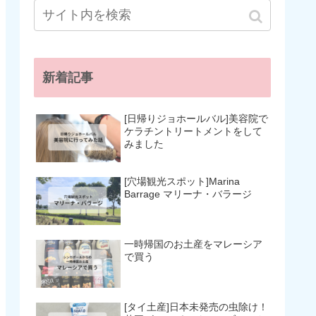
新着記事
[日帰りジョホールバル]美容院で
ケラチントリートメントをして
みました
[穴場観光スポット]Marina
Barrage マリーナ・バラージ
一時帰国のお土産をマレーシア
で買う
[タイ土産]日本未発売の虫除け！