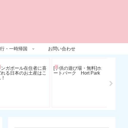
行・一時帰国
お問い合わせ
シンガポール生活
シンガポール育児
旅行
[ロイヤ
クルー
代にこ
シンガポール在住者に喜
[子供の遊び場・無料]ホ
ばれる日本のお土産はこ
ートパーク Hort Park
れ！