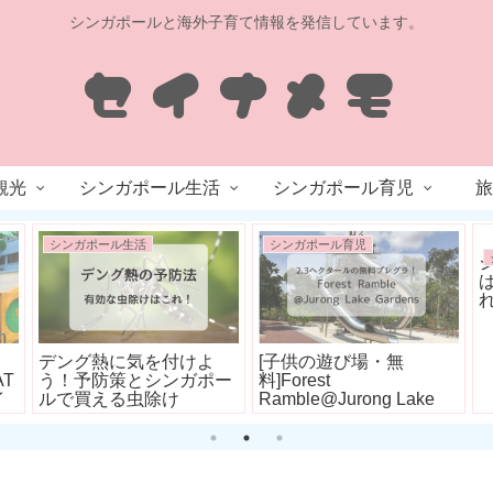
シンガポールと海外子育て情報を発信しています。
観光
シンガポール生活
シンガポール育児
旅
シンガポール生活
シンガポール育児
デング熱に気を付けよ
[子供の遊び場・無
AT
う！予防策とシンガポー
料]Forest
イ
ルで買える虫除け
Ramble@Jurong Lake
ス
Gardens ジュロンレイク
ガーデンズ