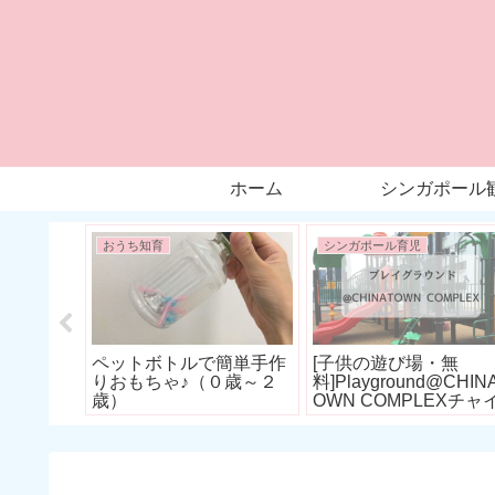
ホーム
シンガポール
おうち知育
シンガポール育児
有料]デ
ペットボトルで簡単手作
[子供の遊び場・無
りおもちゃ♪（０歳～２
料]Playground@CHIN
歳）
OWN COMPLEXチャ
ナタウンコンプレック