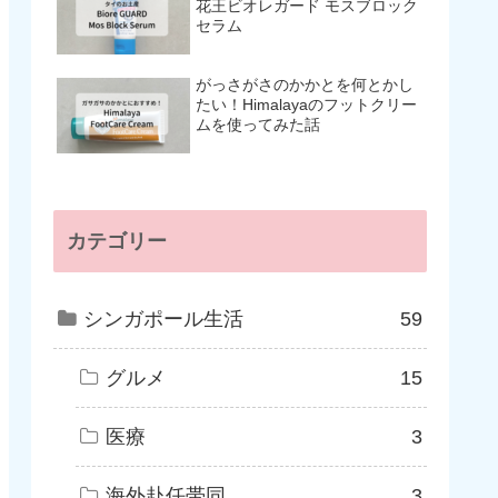
花王ビオレガード モスブロック
セラム
がっさがさのかかとを何とかし
たい！Himalayaのフットクリー
ムを使ってみた話
カテゴリー
シンガポール生活
59
グルメ
15
医療
3
海外赴任帯同
3